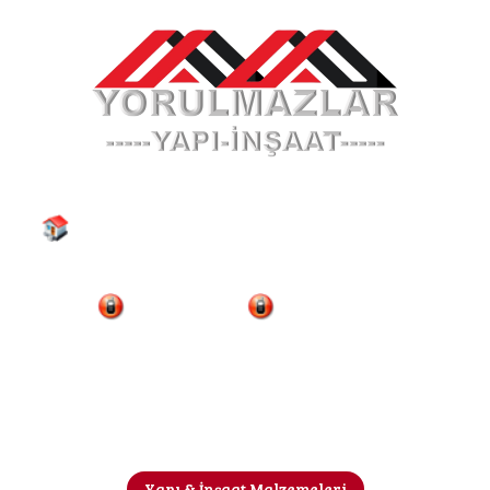
Seyitnizam Mahallesi, Demirciler Sitesi 7. (Yol)
Cadde. No: 4 Zeytinburnu - İSTANBUL
0212-5464648
0532-2976081
Yapı & İnşaat Malzemeleri