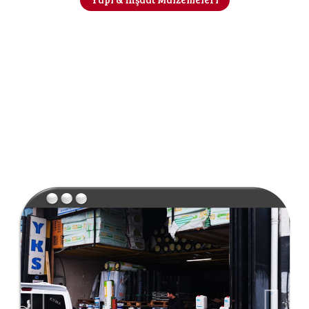
İnşaat Malzemeleri
Mağazası
Kaba ve İnce İnşaat İşlerinde Kullanılan Yapı
Malzemeleri Satışı Yapan Nalbur.
Yorulmazlar Yapı İnşaat Malzemeleri.